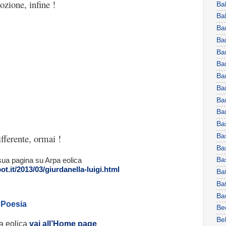
zione, infine !
Ba
Ba
Ba
Ba
Ba
Ba
Ba
Bar
Ba
Bar
Ba
ifferente, ormai !
Bas
Ba
Ba
sua pagina su Arpa eolica
ot.it/2013/03/giurdanella-luigi.html
Ba
Ba
Ba
e
Poesia
Be
Bel
a eolica
vai all’Home page