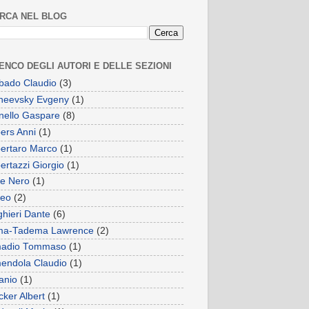
RCA NEL BLOG
ENCO DEGLI AUTORI E DELLE SEZIONI
bado Claudio
(3)
ineevsky Evgeny
(1)
nello Gaspare
(8)
bers Anni
(1)
bertaro Marco
(1)
ertazzi Giorgio
(1)
ce Nero
(1)
ceo
(2)
ghieri Dante
(6)
ma-Tadema Lawrence
(2)
adio Tommaso
(1)
endola Claudio
(1)
anio
(1)
cker Albert
(1)