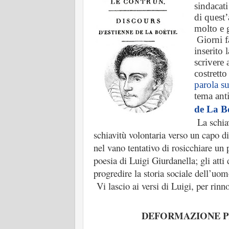
sindacati
di quest
molto e g
Giorni f
inserito 
scrivere 
costretto
parola s
tema anti
de La Bo
La schiav
schiavitù volontaria verso un capo di
nel vano tentativo di rosicchiare un 
poesia di Luigi Giurdanella; gli atti
progredire la storia sociale dell’uom
Vi lascio ai versi di Luigi, per rinno
DEFORMAZIONE P