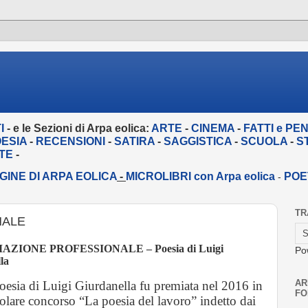
I
- e le Sezioni di Arpa eolica:
ARTE
-
CINEMA
-
FATTI e PE
ESIA
-
RECENSIONI
-
SATIRA
-
SAGGISTICA
-
SCUOLA
-
S
ETE
-
GINE DI ARPA EOLICA
-
MICROLIBRI con Arpa eolica
POE
-
TR
NALE
AZIONE PROFESSIONALE
– Poesia di Luigi
Po
la
AR
oesia di Luigi Giurdanella fu premiata nel 2016 in
FO
colare concorso “La poesia del lavoro” indetto dai