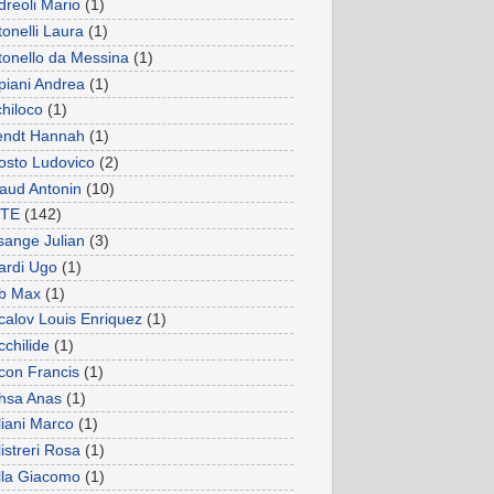
dreoli Mario
(1)
onelli Laura
(1)
tonello da Messina
(1)
piani Andrea
(1)
chiloco
(1)
endt Hannah
(1)
iosto Ludovico
(2)
taud Antonin
(10)
TE
(142)
sange Julian
(3)
tardi Ugo
(1)
b Max
(1)
calov Louis Enriquez
(1)
cchilide
(1)
con Francis
(1)
hsa Anas
(1)
liani Marco
(1)
istreri Rosa
(1)
lla Giacomo
(1)