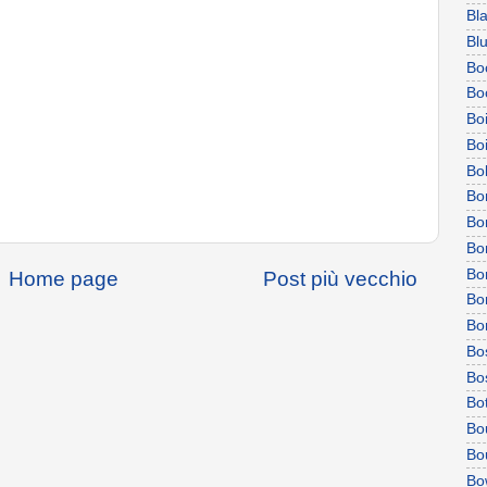
Bl
Bl
Bo
Bo
Boi
Bo
Bo
Bo
Bo
Bo
Bo
Home page
Post più vecchio
Bo
Bo
Bo
Bo
Bo
Bo
Bou
Bo