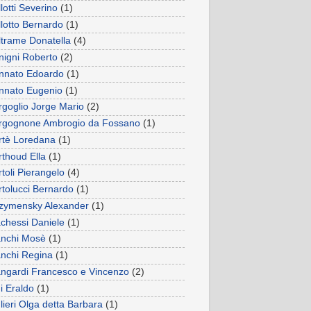
lotti Severino
(1)
llotto Bernardo
(1)
ltrame Donatella
(4)
nigni Roberto
(2)
nnato Edoardo
(1)
nnato Eugenio
(1)
rgoglio Jorge Mario
(2)
rgognone Ambrogio da Fossano
(1)
rtè Loredana
(1)
rthoud Ella
(1)
toli Pierangelo
(4)
rtolucci Bernardo
(1)
zymensky Alexander
(1)
achessi Daniele
(1)
anchi Mosè
(1)
anchi Regina
(1)
angardi Francesco e Vincenzo
(2)
i Eraldo
(1)
lieri Olga detta Barbara
(1)