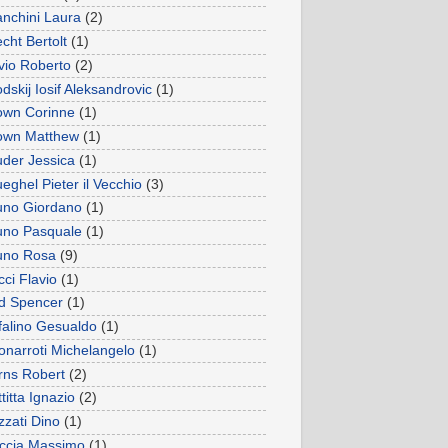
anchini Laura
(2)
cht Bertolt
(1)
ivio Roberto
(2)
dskij Iosif Aleksandrovic
(1)
own Corinne
(1)
own Matthew
(1)
uder Jessica
(1)
eghel Pieter il Vecchio
(3)
uno Giordano
(1)
uno Pasquale
(1)
uno Rosa
(9)
ci Flavio
(1)
d Spencer
(1)
falino Gesualdo
(1)
onarroti Michelangelo
(1)
rns Robert
(2)
titta Ignazio
(2)
zzati Dino
(1)
ccia Massimo
(1)