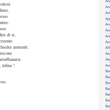
An
oliosi
Ant
hino.
An
rvoso
Ap
tire.
Ar
asse
Ar
ire di si.
Ar
ezzente
Ar
chieder aumenti.
AR
amicone
As
rruffianarsi.
At
 infine !
Au
Ba
Ba
oso.
Ba
Ba
Ba
Bal
Ba