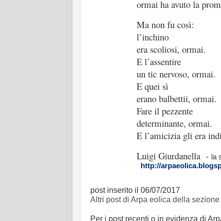
ormai ha avuto la promo
Ma non fu così:
l’inchino
era scoliosi, ormai.
E l’assentire
un tic nervoso, ormai.
E quei sì
erano balbettii, ormai.
Fare il pezzente
determinante, ormai.
E l’amicizia gli era ind
Luigi Giurdanella -
la 
http://arpaeolica.blogsp
post inserito il 06/07/2017
Altri post di Arpa eolica della sezion
Per i post recenti o in evidenza di Arp