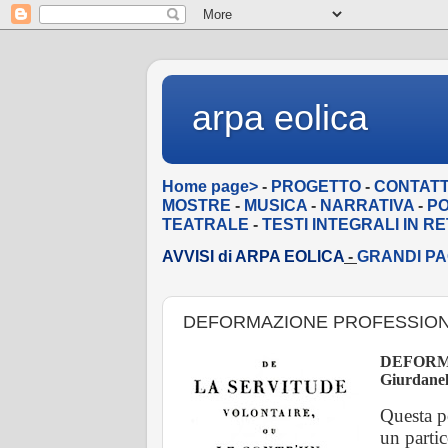
arpa eolica
Home page>
-
PROGETTO
-
CONTATT
MOSTRE
-
MUSICA
-
NARRATIVA
-
PO
TEATRALE
-
TESTI INTEGRALI IN R
AVVISI di ARPA EOLICA
-
GRANDI PA
DEFORMAZIONE PROFESSIO
DEFORM
Giurdanel
Questa p
un parti