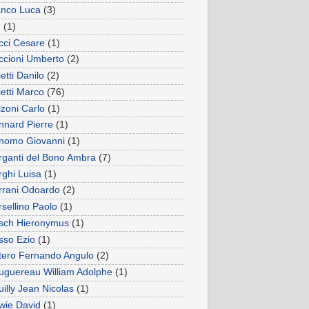
anco Luca
(3)
u
(1)
cci Cesare
(1)
ccioni Umberto
(2)
etti Danilo
(2)
ietti Marco
(76)
lzoni Carlo
(1)
nnard Pierre
(1)
nomo Giovanni
(1)
rganti del Bono Ambra
(7)
rghi Luisa
(1)
rrani Odoardo
(2)
rsellino Paolo
(1)
sch Hieronymus
(1)
sso Ezio
(1)
tero Fernando Angulo
(2)
uguereau William Adolphe
(1)
illy Jean Nicolas
(1)
wie David
(1)