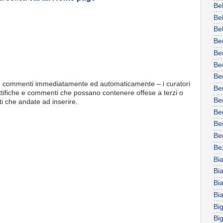
Bel
Be
Be
Be
Be
Be
Be
rire commenti immediatamente ed automaticamente – i curatori
Be
rettifiche e commenti che possano contenere offese a terzi o
Be
ti che andate ad inserire.
Be
Ber
Be
Be
Bi
Bi
Bi
Bi
Big
Big