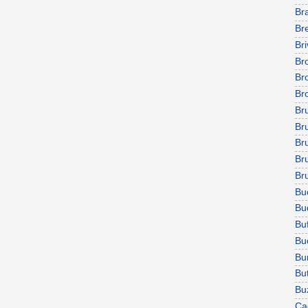
Br
Bre
Br
Bro
Br
Br
Br
Bru
Br
Br
Br
Buc
Bu
Bu
Bu
Bu
But
Bu
Ca