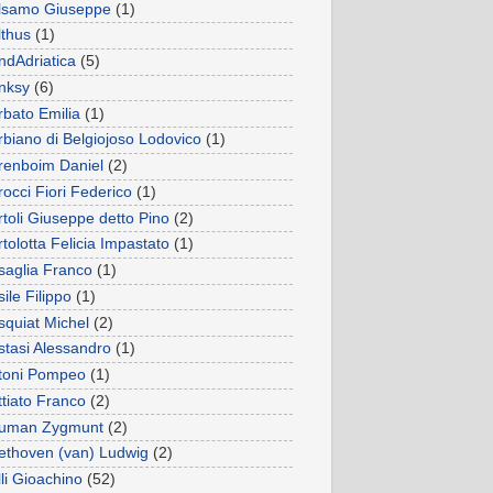
lsamo Giuseppe
(1)
lthus
(1)
ndAdriatica
(5)
nksy
(6)
rbato Emilia
(1)
rbiano di Belgiojoso Lodovico
(1)
renboim Daniel
(2)
occi Fiori Federico
(1)
rtoli Giuseppe detto Pino
(2)
tolotta Felicia Impastato
(1)
saglia Franco
(1)
ile Filippo
(1)
squiat Michel
(2)
stasi Alessandro
(1)
toni Pompeo
(1)
ttiato Franco
(2)
uman Zygmunt
(2)
ethoven (van) Ludwig
(2)
li Gioachino
(52)