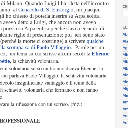
 di Milano. Quando Luigi l’ha riletta nell’incontro
CE
’anno al
Cenacolo di S. Eustorgio
, mi piacque
li ho chiesto di poterla inserire su Arpa eolica.
a avevo detto a Luigi, che ancora non avevo
EL
la poesia su Arpa eolica perché stavo cercando di
alcune righe di presentazione; poi ieri sono stato
Ab
 (perché la morte ci costringe) a scrivere
qualche
Af
ulla scomparsa di Paolo Villaggio
. Parole per un
Ag
co; un tema su cui scrisse alcuni secoli fa
Etienne
Al
la schiavitù volontaria.
étie
,
Al
itù volontaria verso un tiranno diceva Etienne, la
Alb
 cui parlava Paolo Villaggio; la schiavitù volontaria
Al
piccolo insignificante vantaggio è il tema della
Al
 di schiavitù volontaria che fermano e non fanno
Ali
o.
Al
Am
vare la riflessione con un sorriso. (fr.z.)
Am
An
ROFESSIONALE
An